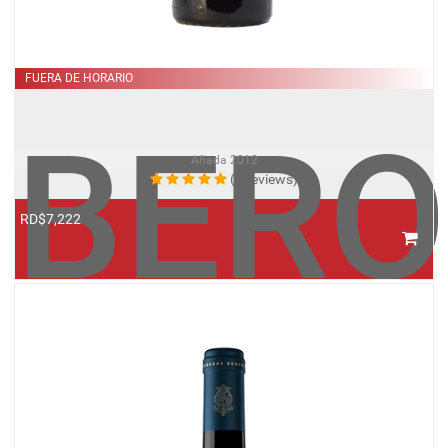
FUERA DE HORARIO
BERO
Añada
2012
(0 reviews)
RD$7,222