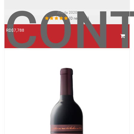
CONT
Añada
2020
(0 reviews)
RD$7,788
VIÑA