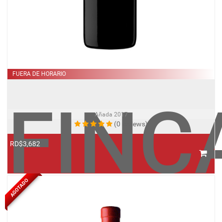
FUERA DE HORARIO
FINC
Añada
2017
(0 reviews)
RD$3,682
AGOTADO