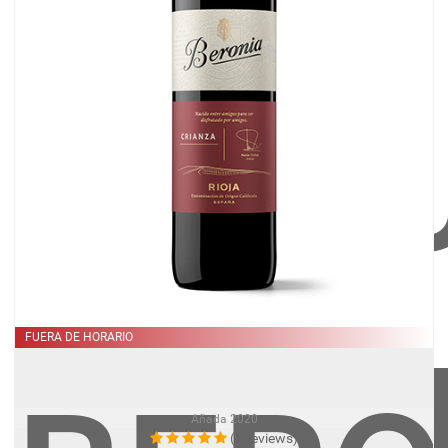
GAN
FUERA DE HORARIO
RESE
Añada
2020
(0 reviews)