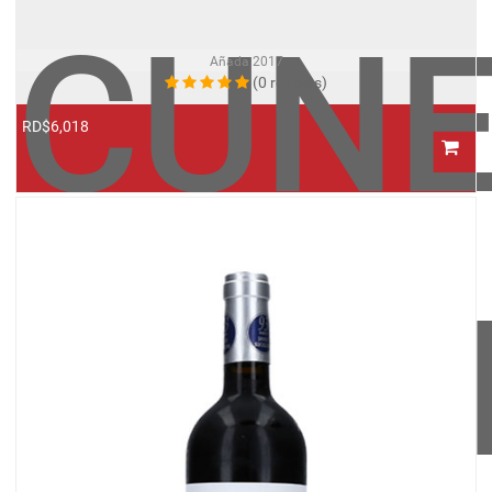
CUN
Añada
2017
(0 reviews)
RD$6,018
IMPE