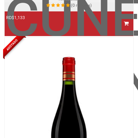
CUN
(0 reviews)
RD$1,133
AGOTADO
CRIA