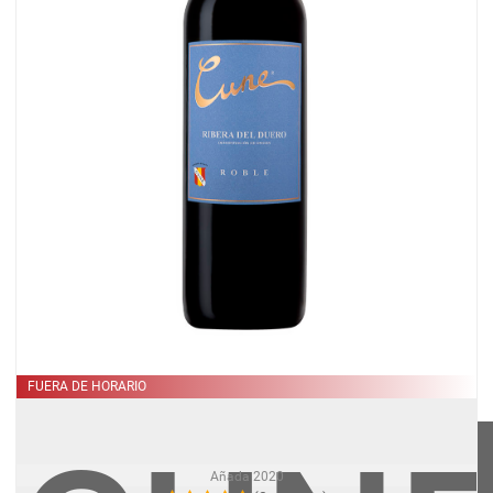
REAL
FUERA DE HORARIO
RESE
Añada
2020