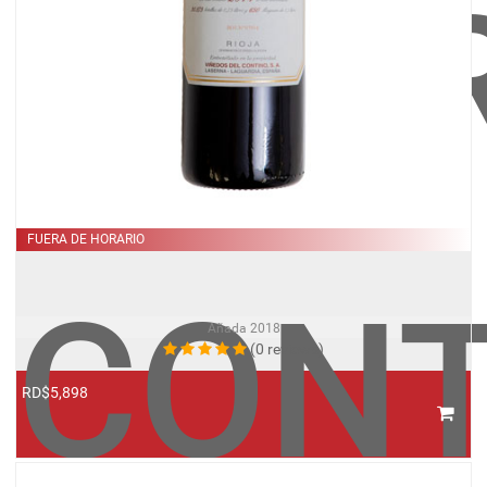
RIBE
FUERA DE HORARIO
DEL
CONT
Añada
2018
(0 reviews)
RD$5,898