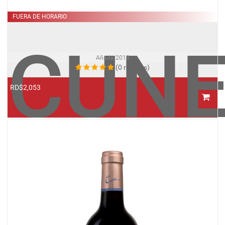
FUERA DE HORARIO
CUN
Añada
2018
(0 reviews)
RD$2,053
VIÑA