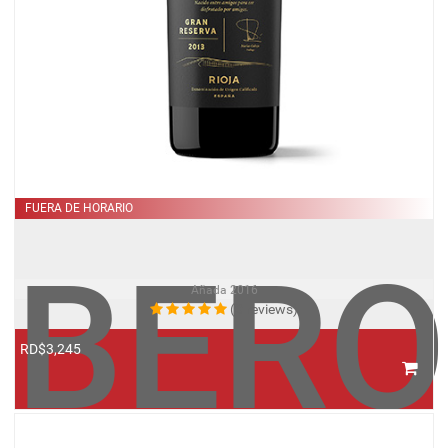
FUERA DE HORARIO
BERO
Añada
2016
(0 reviews)
RD$3,245