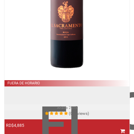
DEL
FUERA DE HORARIO
OLIV
EL
Añada
2015
(0 reviews)
RD$4,885