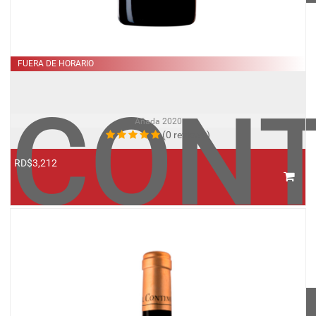
FUERA DE HORARIO
CONT
Añada
2020
(0 reviews)
RD$3,212