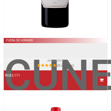
FUERA DE HORARIO
CUN
Añada
2018
(0 reviews)
RD$3,171