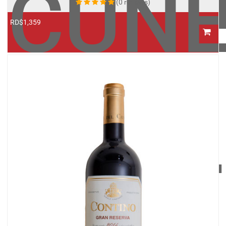
CUN
(0 reviews)
RD$1,359
ROBL