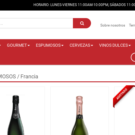
HORARIO: LUNES-VIERNES 11:00AM-10:00PM, SÁBADOS 11:
Sobre nosotros
Ter
GOURMET
ESPUMOSOS
CERVEZAS
VINOS DULCES
OSOS / Francia
AGOTADO