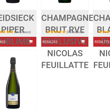
EIDSIECK
CHAMPAGNE
CH
PIPER
BRUT RVE
BL
(0 reviews)
(0 reviews)
SUBLIME
EXCLUSIVE
B
602
RD$4,233
RD$4,772
NICOLAS
NI
FEUILLATTE
FEU