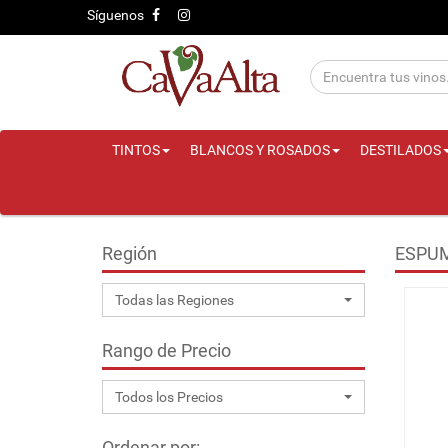
Síguenos
TINTOS
BLANCOS Y ROSADOS
DESTILADOS
Región
ESPUM
Todas las Regiones
Rango de Precio
Todos los Precios
Ordenar por: