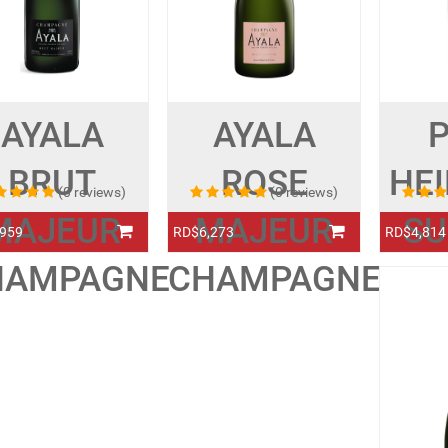
AYALA
P
AYALA
BRUT
HEI
ROSE
(0 reviews)
(0 reviews)
MAJEUR
SU
MAJEUR
959
RD$4,814
RD$6,273
HAMPAGNE
CH
CHAMPAGNE
DE