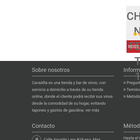
C
F
RD$5,
Sobre nosotros
Inform
CavaAlta es una tienda y bar de vinos, con
Pregunt
servicio a domicilio a través de su tienda
Termino
online, donde el cliente podrá recibir sus vinos
Metodo 
desde la comodidad de su hogar, evitando
tapones y gastos de gasolina.
ver más
Contacto
Métod
Hasta el
Calle Agustín Lara #19 esq. Max