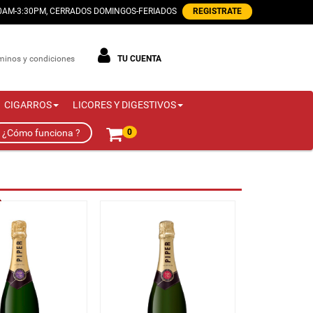
00AM-3:30PM, CERRADOS DOMINGOS-FERIADOS
REGISTRATE
minos y condiciones
TU CUENTA
CIGARROS
LICORES Y DIGESTIVOS
¿Cómo funciona ?
0