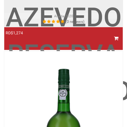
AZEVEDO
Añada
2020
(0 reviews)
RD$1,274
RESERVA
ALBARIÑ