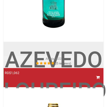
AZEVEDO
Añada
2022
(0 reviews)
RD$1,062
LOUREIRO