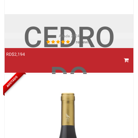
CEDRO
Añada
2024
(0 reviews)
RD$2,194
DO
AGOTADO
NOVAL