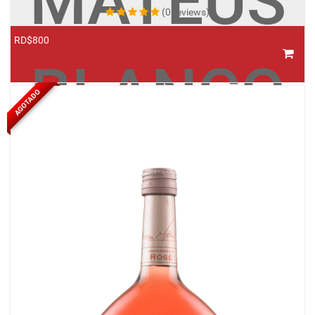
MATEUS
(0 reviews)
RD$800
BLANCO
AGOTADO