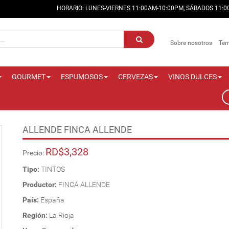
HORARIO: LUNES-VIERNES 11:00AM-10:00PM, SÁBADOS 11:
Sobre nosotros
Ter
GOURMET
ESPUMOSOS
CERVEZAS
VINOS DULCES
ALLENDE FINCA ALLENDE
RD$3,328
Precio:
Tipo:
TINTOS
Productor:
FINCA ALLENDE
País:
España
Región:
La Rioja