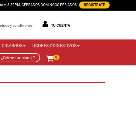
00AM-3:30PM, CERRADOS DOMINGOS-FERIADOS
REGISTRATE
minos y condiciones
TU CUENTA
CIGARROS
LICORES Y DIGESTIVOS
¿Cómo funciona ?
0