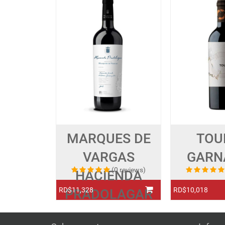
MARQUES DE
TOU
VARGAS
GARN
(0 reviews)
HACIENDA
RD$11,328
RD$10,018
PRADOLAGAR