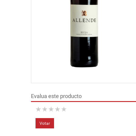
Evalua este producto
★
★
★
★
★
Votar