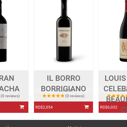
RAN
IL BORRO
LOUIS
ACHA
BORRIGIANO
CELEB
Añada
2024
Aña
(0 reviews)
(0 reviews)
BEAU
RD$2,054
RD$6,032
C