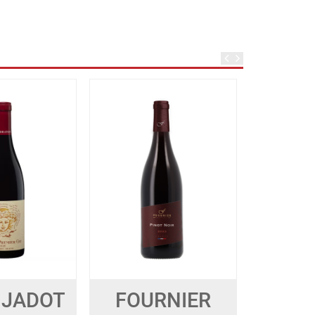
 JADOT
FOURNIER
M