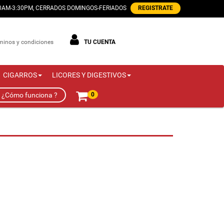
00AM-3:30PM, CERRADOS DOMINGOS-FERIADOS
REGISTRATE
minos y condiciones
TU CUENTA
CIGARROS
LICORES Y DIGESTIVOS
¿Cómo funciona ?
0