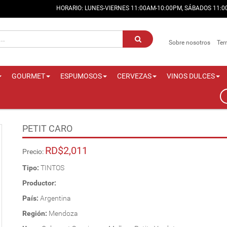
HORARIO: LUNES-VIERNES 11:00AM-10:00PM, SÁBADOS 11:
Sobre nosotros
Ter
GOURMET
ESPUMOSOS
CERVEZAS
VINOS DULCES
PETIT CARO
RD$2,011
Precio:
Tipo:
TINTOS
Productor:
País:
Argentina
Región:
Mendoza