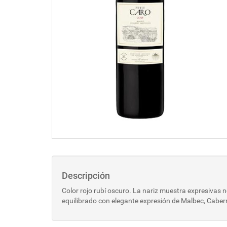
Descripción
Color rojo rubí oscuro. La nariz muestra expresivas n
equilibrado con elegante expresión de Malbec, Caber