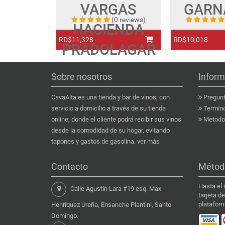
VARGAS
GARN
(0 reviews)
HACIENDA
RD$11,328
RD$10,018
PRADOLAGAR
Sobre nosotros
Inform
CavaAlta es una tienda y bar de vinos, con
Pregunt
servicio a domicilio a través de su tienda
Termino
online, donde el cliente podrá recibir sus vinos
Metodo 
desde la comodidad de su hogar, evitando
tapones y gastos de gasolina.
ver más
Contacto
Métod
Hasta el
Calle Agustín Lara #19 esq. Max
tarjeta d
plataform
Henríquez Ureña, Ensanche Piantini, Santo
Domingo.