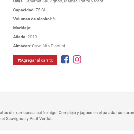
Uvas:
Cabernet Sauvignon, Malbec, Petite Verdot.
Capacidad:
75 CL
Volumen de alcohol:
%
Maridaje:
Añada:
2019
Almacen:
Cava Alta Piantini
Agregar al carrito
otas de frambuesa, café e higo. Complejo y jugoso en el paladar con aroma
net Sauvignon y Petit Verdot.