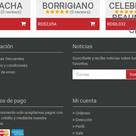
ACHA
BORRIGIANO
CELEB
Añada
2024
Aña
(0 reviews)
(0 reviews)
BEAU
RD$2,054
RD$6,032
C
ación
Noticias
Suscribete y recibe noticias sobre tu
as frecuentes
favoritos.
s y condiciones
de envio
Sus
os de pago
Mi cuenta
 momento solo aceptamos pagos con
Ordenes
e crédito y mediante nuestra
Dirección
a.
Perfil
Salir