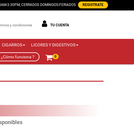
00AM-3:30PM, CERRADOS DOMINGOS-FERIADOS
REGISTRATE
minos y condiciones
TU CUENTA
CIGARROS
LICORES Y DIGESTIVOS
¿Cómo funciona ?
0
isponibles