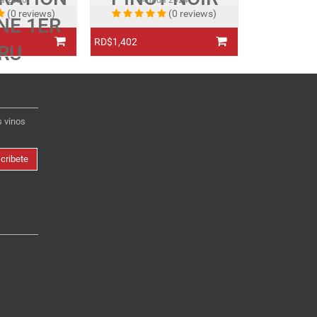
da
2020
Añada
2024
(0 reviews)
(0 reviews)
NE 1ER
RD$1,402
RD$4,672
RU
s vinos
cribete