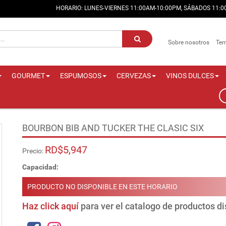
HORARIO: LUNES-VIERNES 11:00AM-10:00PM, SÁBADOS 11:
Sobre nosotros
Ter
GOURMET
ESPUMOSOS
CERVEZAS
VINOS DULCES
BOURBON BIB AND TUCKER THE CLASIC SIX
RD$5,947
Precio:
Capacidad:
PRODUCTO NO DISPONIBLE EN ESTE HORARIO
Haz click aquí
para ver el catalogo de productos d