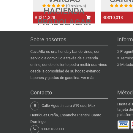
(0 reviews)
HACIENDA
RD$11,328
RD$10,018
PRADOLAGAR
Sobre nosotros
Inform
CavaAlta es una tienda y bar de vinos, con
Pregunt
servicio a domicilio a través de su tienda
Termino
online, donde el cliente podrá recibir sus vinos
Metodo 
desde la comodidad de su hogar, evitando
tapones y gastos de gasolina.
ver más
Contacto
Métod
Hasta el
Calle Agustín Lara #19 esq. Max
tarjeta d
plataform
Henríquez Ureña, Ensanche Piantini, Santo
Domingo.
809-518-9000