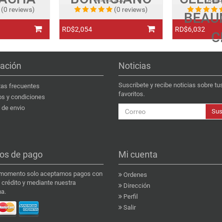
Añada
2024
Aña
(0 reviews)
(0 reviews)
BEAU
RD$2,054
RD$6,032
C
ación
Noticias
Suscribete y recibe noticias sobre tu
as frecuentes
favoritos.
s y condiciones
de envio
Sus
os de pago
Mi cuenta
 momento solo aceptamos pagos con
Ordenes
e crédito y mediante nuestra
Dirección
a.
Perfil
Salir