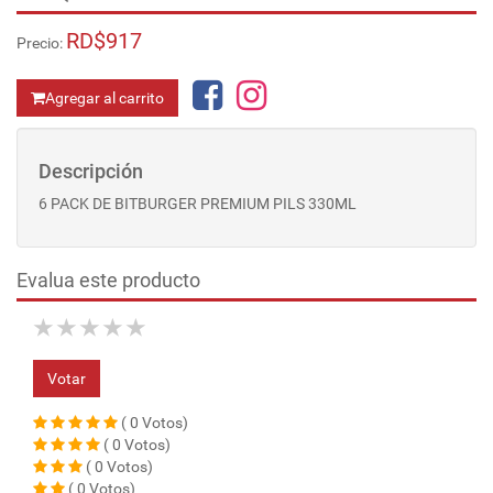
RD$917
Precio:
Agregar al carrito
Descripción
6 PACK DE BITBURGER PREMIUM PILS 330ML
Evalua este producto
★
★
★
★
★
Votar
( 0 Votos)
( 0 Votos)
( 0 Votos)
( 0 Votos)