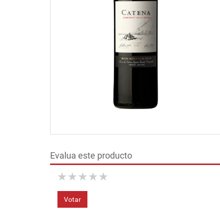
Evalua este producto
★
★
★
★
★
Votar