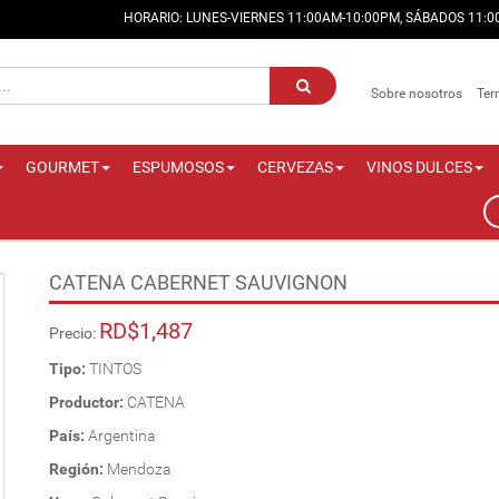
HORARIO: LUNES-VIERNES 11:00AM-10:00PM, SÁBADOS 11:
Sobre nosotros
Ter
GOURMET
ESPUMOSOS
CERVEZAS
VINOS DULCES
CATENA CABERNET SAUVIGNON
RD$1,487
Precio:
Tipo:
TINTOS
Productor:
CATENA
País:
Argentina
Región:
Mendoza