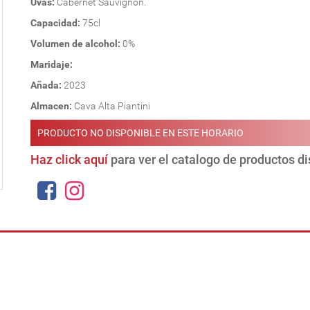
Uvas:
Cabernet Sauvignon.
Capacidad:
75cl
Volumen de alcohol:
0%
Maridaje:
Añada:
2023
Almacen:
Cava Alta Piantini
PRODUCTO NO DISPONIBLE EN ESTE HORARIO
Haz click aquí
para ver el catalogo de productos d