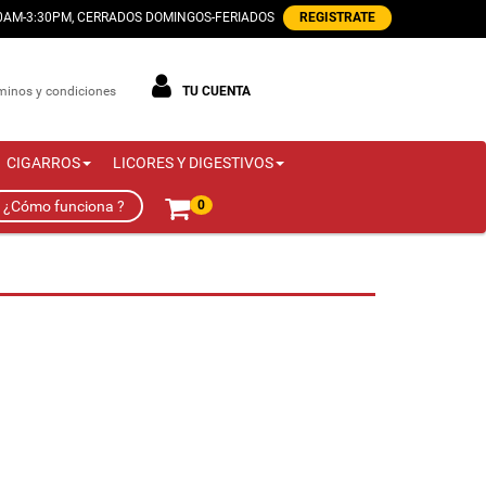
00AM-3:30PM, CERRADOS DOMINGOS-FERIADOS
REGISTRATE
minos y condiciones
TU CUENTA
CIGARROS
LICORES Y DIGESTIVOS
¿Cómo funciona ?
0