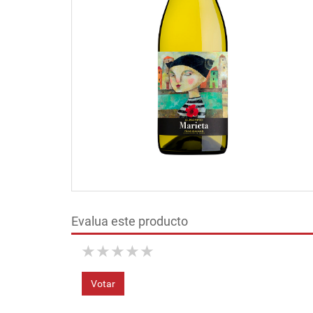
Evalua este producto
★
★
★
★
★
Votar