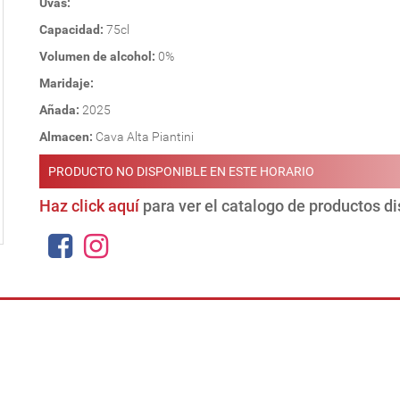
Uvas:
Capacidad:
75cl
Volumen de alcohol:
0%
Maridaje:
Añada:
2025
Almacen:
Cava Alta Piantini
PRODUCTO NO DISPONIBLE EN ESTE HORARIO
Haz click aquí
para ver el catalogo de productos d