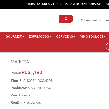
HORARIO: LUNES-VIERNES 11:00AM-10:00PM, SÁBADOS 11:
Sobre nosotros
Ter
GOURMET
ESPUMOSOS
CERVEZAS
VINOS DULCES
MARIETA.
RD$1,190
Precio:
Tipo:
BLANCOS Y ROSADOS
Productor:
MARTINCODAX
País:
España
Región:
Rias Baixas