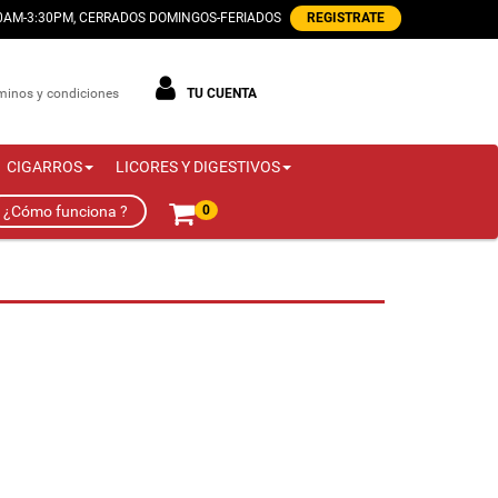
00AM-3:30PM, CERRADOS DOMINGOS-FERIADOS
REGISTRATE
minos y condiciones
TU CUENTA
CIGARROS
LICORES Y DIGESTIVOS
¿Cómo funciona ?
0