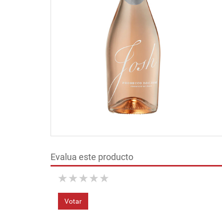
Evalua este producto
★
★
★
★
★
Votar