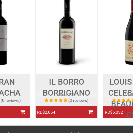
RAN
IL BORRO
LOUIS
ACHA
BORRIGIANO
CELEB
Añada
2024
Aña
(0 reviews)
(0 reviews)
BEAU
RD$2,054
RD$6,032
C