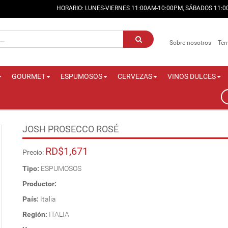
HORARIO: LUNES-VIERNES 11:00AM-10:00PM, SÁBADOS 11:
Sobre nosotros
Ter
GOURMET
ESPUMOSOS
CERVEZAS
VINOS DULCES
JOSH PROSECCO ROSÉ
RD$1,671
Precio:
Tipo:
ESPUMOSOS
Productor:
País:
Italia
Región:
ITALIA