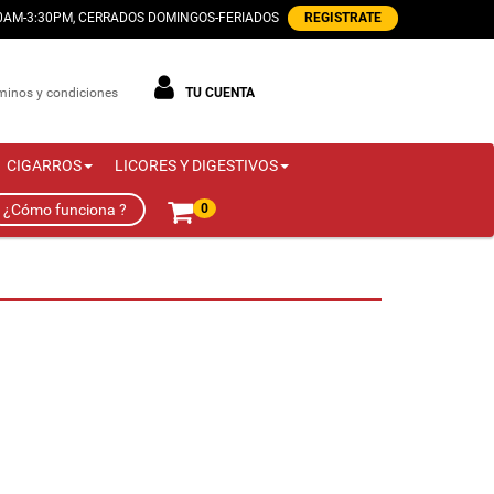
00AM-3:30PM, CERRADOS DOMINGOS-FERIADOS
REGISTRATE
minos y condiciones
TU CUENTA
CIGARROS
LICORES Y DIGESTIVOS
¿Cómo funciona ?
0