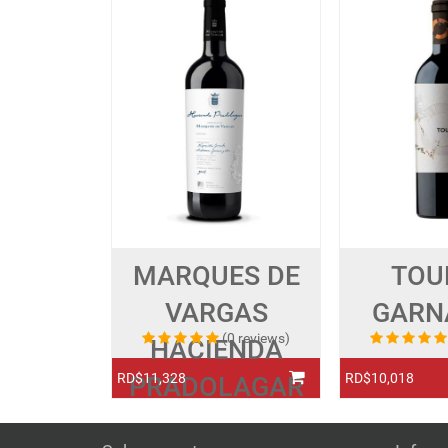
MARQUES DE
TOU
VARGAS
GARN
(0 reviews)
HACIENDA
RD$11,328
RD$10,018
PRADOLAGAR