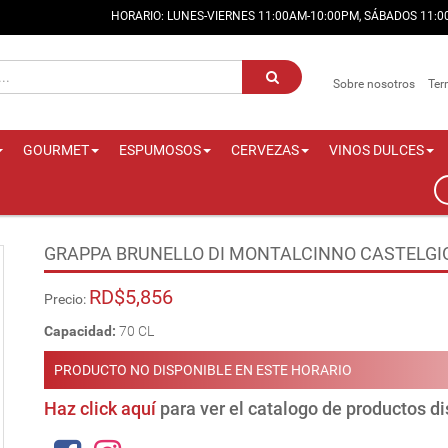
HORARIO: LUNES-VIERNES 11:00AM-10:00PM, SÁBADOS 11:
Sobre nosotros
Ter
GOURMET
ESPUMOSOS
CERVEZAS
VINOS DULCES
GRAPPA BRUNELLO DI MONTALCINNO CASTELG
RD$5,856
Precio:
Capacidad:
70 CL
PRODUCTO NO DISPONIBLE EN ESTE HORARIO
Haz click aquí
para ver el catalogo de productos d