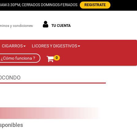
00AM-3:30PM, CERRADOS DOMINGOS-FERIADOS
REGISTRATE
minos y condiciones
TU CUENTA
CIGARROS
LICORES Y DIGESTIVOS
¿Cómo funciona ?
0
IOCONDO
isponibles