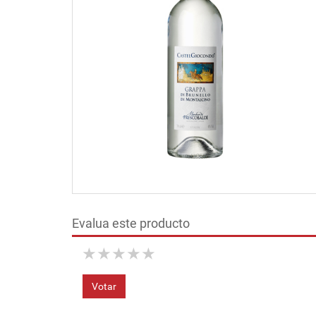
Evalua este producto
★
★
★
★
★
Votar