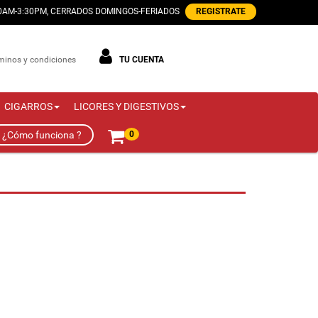
00AM-3:30PM, CERRADOS DOMINGOS-FERIADOS
REGISTRATE
minos y condiciones
TU CUENTA
CIGARROS
LICORES Y DIGESTIVOS
¿Cómo funciona ?
0