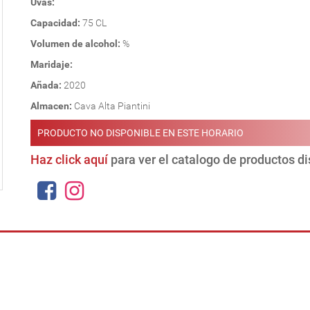
Uvas:
Capacidad:
75 CL
Volumen de alcohol:
%
Maridaje:
Añada:
2020
Almacen:
Cava Alta Piantini
PRODUCTO NO DISPONIBLE EN ESTE HORARIO
Haz click aquí
para ver el catalogo de productos d