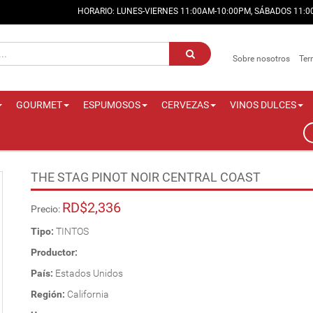
HORARIO: LUNES-VIERNES 11:00AM-10:00PM, SÁBADOS 11:
Sobre nosotros
Ter
GOURMET
ESPUMOSOS
CERVEZAS
VINOS DULCES
THE STAG PINOT NOIR CENTRAL COAST
RD$2,336
Precio:
Tipo:
TINTOS
Productor:
País:
Estados Unidos
Región:
California