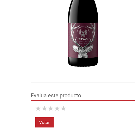
Evalua este producto
★
★
★
★
★
Votar