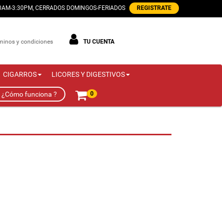
00AM-3:30PM, CERRADOS DOMINGOS-FERIADOS
REGISTRATE
minos y condiciones
TU CUENTA
CIGARROS
LICORES Y DIGESTIVOS
¿Cómo funciona ?
0