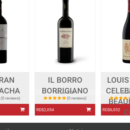
RAN
IL BORRO
LOUIS
ACHA
BORRIGIANO
CELEB
Añada
2024
Aña
(0 reviews)
(0 reviews)
BEAU
RD$2,054
RD$6,032
C