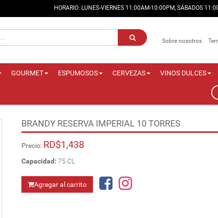
HORARIO: LUNES-VIERNES 11:00AM-10:00PM, SÁBADOS 11:
Sobre nosotros
Ter
GOURMET
ESPUMOSOS
CERVEZAS
VINOS DULCES
BRANDY RESERVA IMPERIAL 10 TORRES
RD$1,438
Precio:
Capacidad:
75 CL
Agregar al carrito