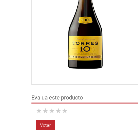
Evalua este producto
★
★
★
★
★
Votar