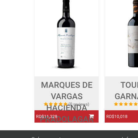
MARQUES DE
TOU
VARGAS
GARN
(0 reviews)
HACIENDA
RD$11,328
RD$10,018
PRADOLAGAR