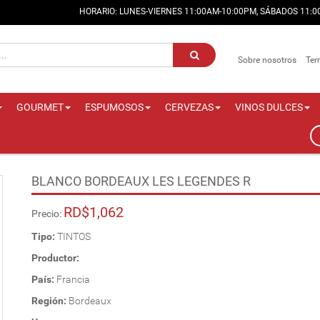
HORARIO: LUNES-VIERNES 11:00AM-10:00PM, SÁBADOS 11:
Sobre nosotros
Ter
GOURMET
ESPUMOSOS
CERVEZAS
VINOS DULCES
BLANCO BORDEAUX LES LEGENDES R
RD$1,062
Precio:
Tipo:
TINTOS
Productor:
País:
Francia
Región:
Bordeaux