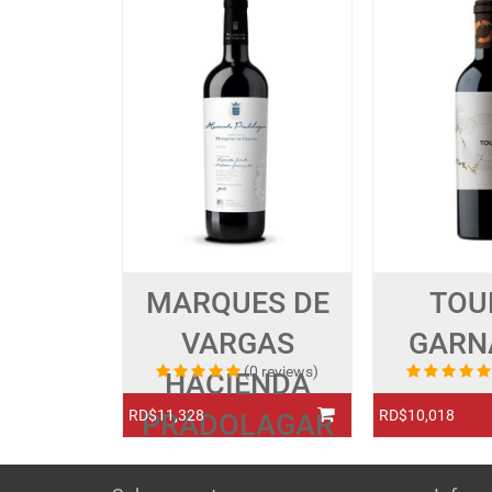
MARQUES DE
TOU
VARGAS
GARN
(0 reviews)
HACIENDA
RD$11,328
RD$10,018
PRADOLAGAR