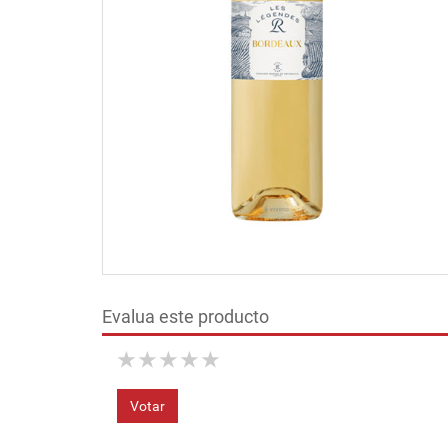
Evalua este producto
★
★
★
★
★
Votar