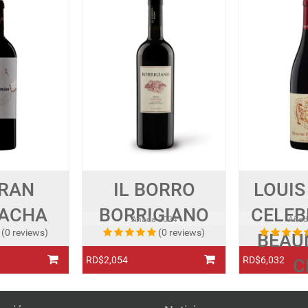
RAN
IL BORRO
LOUIS
ACHA
BORRIGIANO
CELEB
Añada
2024
Aña
(0 reviews)
(0 reviews)
BEAU
RD$2,054
RD$6,032
C