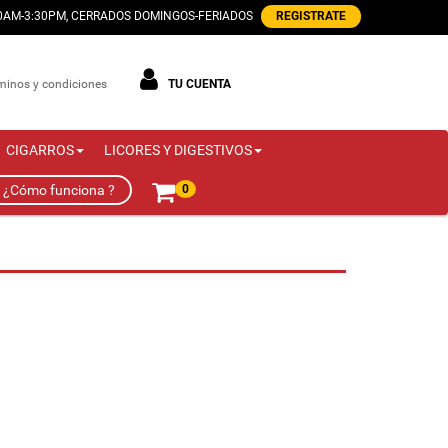
00AM-3:30PM, CERRADOS DOMINGOS-FERIADOS
REGISTRATE
minos y condiciones
TU CUENTA
CIGARROS
LICORES Y DIGESTIVOS
¿Cómo funciona ?
0