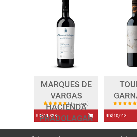
MARQUES DE
TOU
VARGAS
GARN
(0 reviews)
HACIENDA
RD$11,328
RD$10,018
PRADOLAGAR