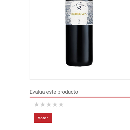
Evalua este producto
★
★
★
★
★
Votar