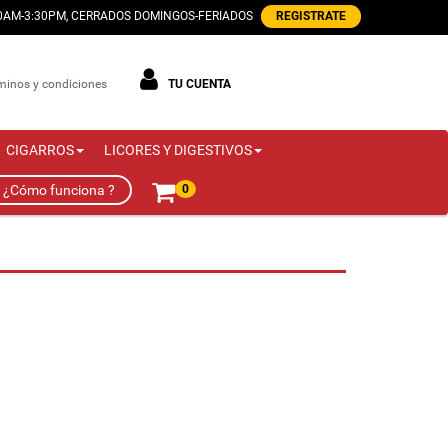
00AM-3:30PM, CERRADOS DOMINGOS-FERIADOS
REGISTRATE
minos y condiciones
TU CUENTA
CIGARROS
LICORES Y DIGESTIVOS
¿Cómo funciona ?
0