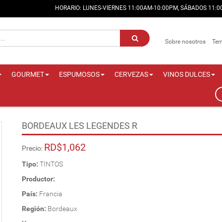
HORARIO: LUNES-VIERNES 11:00AM-10:00PM, SÁBADOS 11:
Sobre nosotros
Ter
GOURMET
ESPUMOSOS
CERVEZAS
VINOS DULCES
BORDEAUX LES LEGENDES R
RD$1,062
Precio:
Tipo:
TINTOS
Productor:
País:
Francia
Región:
Bordeaux