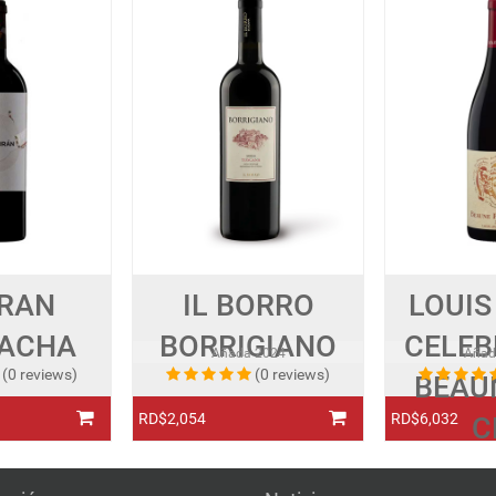
RAN
IL BORRO
LOUIS
ACHA
BORRIGIANO
CELEB
Añada
2024
Aña
(0 reviews)
(0 reviews)
BEAU
RD$2,054
RD$6,032
C