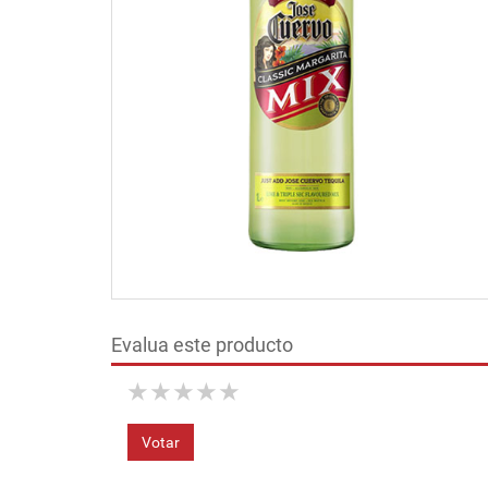
Evalua este producto
★
★
★
★
★
Votar