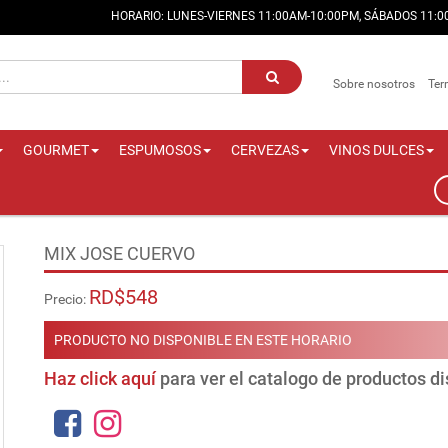
HORARIO: LUNES-VIERNES 11:00AM-10:00PM, SÁBADOS 11:
Sobre nosotros
Ter
GOURMET
ESPUMOSOS
CERVEZAS
VINOS DULCES
MIX JOSE CUERVO
RD$548
Precio:
PRODUCTO NO DISPONIBLE EN ESTE HORARIO
Haz click aquí
para ver el catalogo de productos d