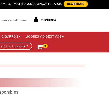
00AM-3:30PM, CERRADOS DOMINGOS-FERIADOS
REGISTRATE
minos y condiciones
TU CUENTA
CIGARROS
LICORES Y DIGESTIVOS
¿Cómo funciona ?
0
isponibles